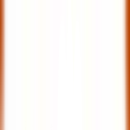
DE
IT
Gratta&vinci
Vincitrici & vincitori
Roadshow
Dietro le quinte
torna alla home page