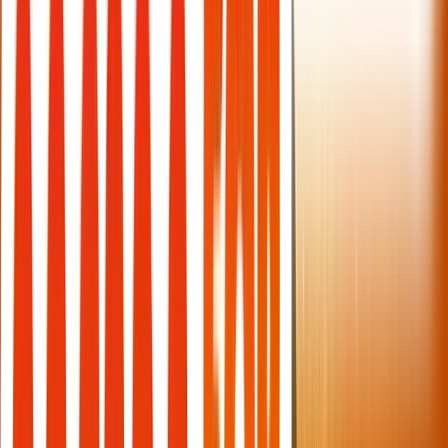
•
•
•