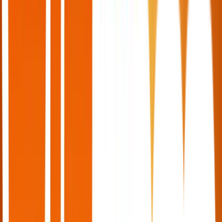
•
•
•