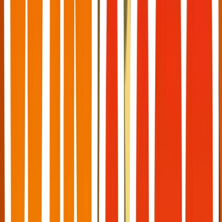
•
•
•