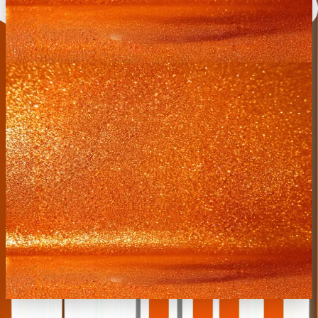
Win for Life
Vincitrici & vincitori
Dietro le quinte
A Swisslos