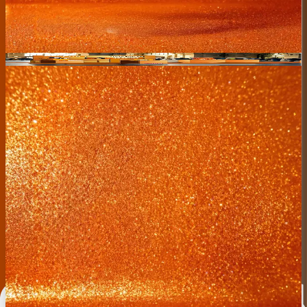
Gratta&vinci
Win for Life & Super Win for Life
Roadshow